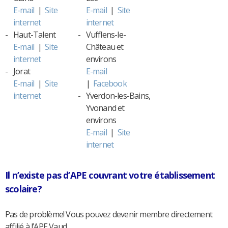
E-mail
|
Site
E-mail
|
Site
internet
internet
Haut-Talent
Vufflens-le-
E-mail
|
Site
Château et
internet
environs
Jorat
E-mail
E-mail
|
Site
|
Facebook
internet
Yverdon-les-Bains,
Yvonand et
environs
E-mail
|
Site
internet
Il n’existe pas d’APE couvrant votre établissement
scolaire?​
Pas de problème! Vous pouvez devenir membre directement
affilié à l’APE Vaud.