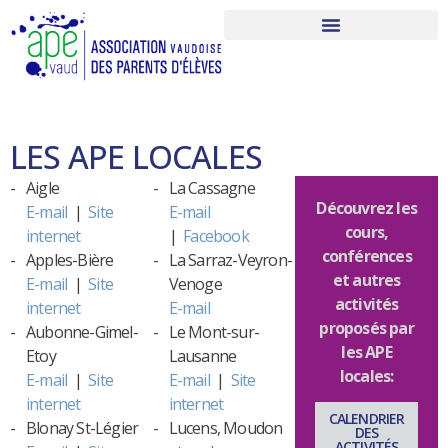
LES APE LOCALES
Aigle
La Cassagne
Découvrez les
E-mail
|
Site
E-mail
cours,
internet
|
Facebook
conférences
Apples-Bière
La Sarraz-Veyron-
et autres
E-mail
|
Site
Venoge
activités
internet
E-mail
proposés par
Aubonne-Gimel-
Le Mont-sur-
les APE
Etoy
Lausanne
locales:
​E-mail
|
Site
E-mail
|
Site
internet
internet
CALENDRIER
​Blonay St-Légier
Lucens, Moudon
DES
ACTIVITÉS