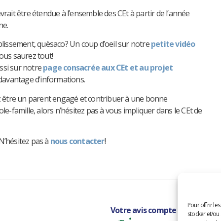
vrait être étendue à l’ensemble des CEt à partir de l’année
ne.
blissement, quèsaco? Un coup d’oeil sur notre
petite vidéo
ous saurez tout!
si sur notre
page consacrée aux CEt et au projet
avantage d’informations.
ez être un parent engagé et contribuer à une bonne
ole-famille, alors n’hésitez pas à vous impliquer dans le CEt de
N’hésitez pas à
nous contacter
!
Pour offrir le
​Votre avis compte :
devenez m
stocker et/ou