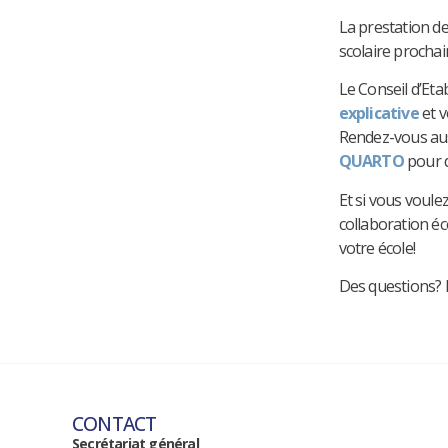
La prestation de
scolaire prochai
Le Conseil d’Eta
explicative
et v
Rendez-vous aus
QUARTO
pour d
Et si vous voul
collaboration éc
votre école!
Des questions? 
CONTACT
Secrétariat général