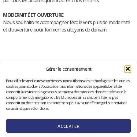
par tous les adultes qui entourent nos enfants.
MODERNITÉ ET OUVERTURE
Nous souhaitons accompagner l’école vers plus de modernité
et d’ouverture pour former les citoyens de demain.
Gérer le consentement
CONTACT
Secrétariat général
Pour offrir les meilleures expériences, nous utilisons des technologies telles que les
Avenue de Rumine 2 | 1005 Lausanne
cookies pour stocker et/ou accéder aux informations des appareils. Le fait de
info@ape-vaud.ch
consentir à ces technologies nous permettra de traiter des données telles que le
021 341 90 77
|
078 689 63 63
comportement de navigation ou les ID uniques sur ce site. Le fait de ne pas
Joignable en principe le lundi, mardi, mercredi et jeudi,
consentir ou de retirer son consentement peut avoir un effet négatif sur certaines
hors vacances scolaires.
caractéristiques et fonctions.
​Votre avis compte :
devenez membre!
ACCEPTER