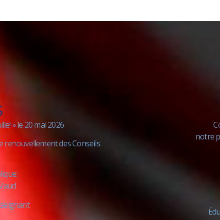
S
le! » le 20 mai 2026
C
​notre
e renouvellement des Conseils
lique:
E Vaud
nseignant
Édu