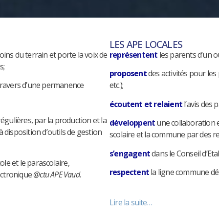
LES APE LOCALES
soins du terrain et porte la voix de
représentent
les parents d’un o
s;
proposent
des activités pour les
 travers d’une permanence
etc.);
écoutent et relaient
l’avis des 
égulières, par la production et la
développent
une collaboration e
disposition d’outils de gestion
scolaire et la commune par des re
s’engagent
dans le Conseil d’Eta
le et le parascolaire,
respectent
la ligne commune défi
ectronique
@ctu APE Vaud.
Lire la suite…