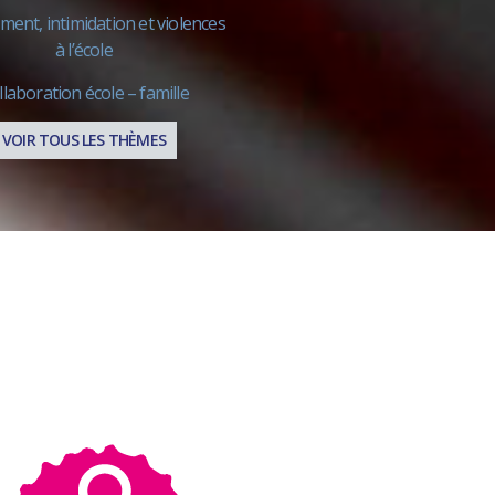
ment, intimidation et violences
​à l’école
llaboration école – famille
VOIR TOUS LES THÈMES