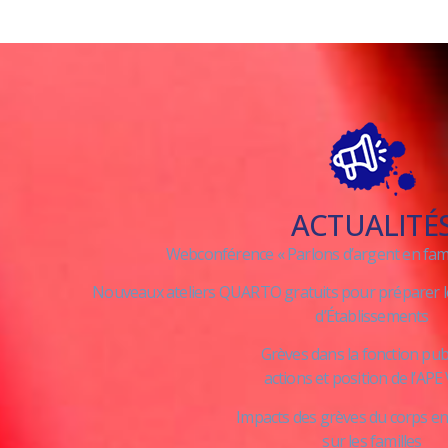
ACTUALITÉ
Webconférence « Parlons d’argent en famil
Nouveaux ateliers QUARTO gratuits pour préparer l
d’Établissements
Grèves dans la fonction pub
​actions et position de l’AP
Impacts des grèves du corps e
​sur les familles