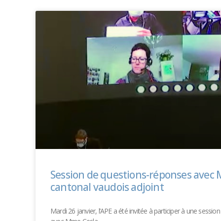
Session de questions-réponses avec 
cantonal vaudois adjoint
Mardi 26 janvier, l’APE a été invitée à participer à une sessi