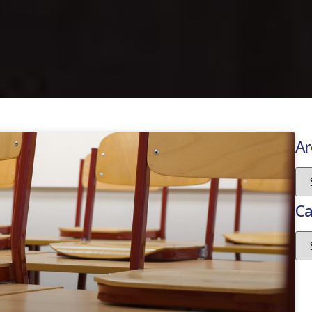
Ar
Ca